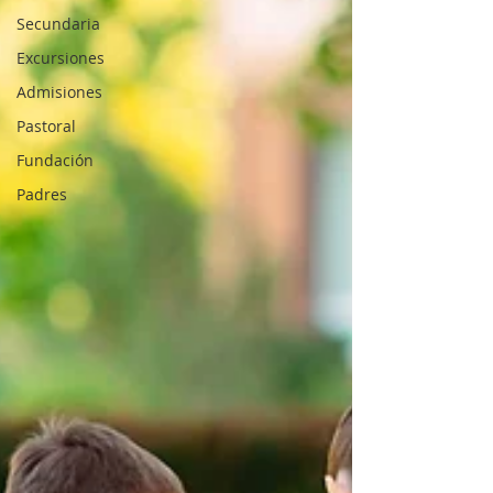
Secundaria
Excursiones
Admisiones
Pastoral
Fundación
Padres