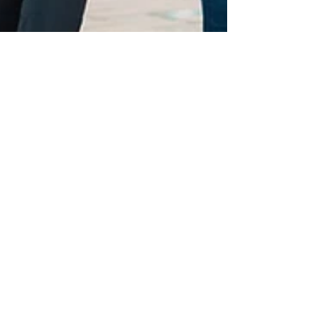
13 mar 2023
1 min de lectura
EXCURSIONES
Salidas Programadas
Las actividades complementarias del Colegio
San Vicente de Paúl, son un factor
enriquecedor en la educación de nuestros
alumnos, pues amplían su información, les
forman en diferentes facetas de su
personalidad, favorecen la convivencia tanto