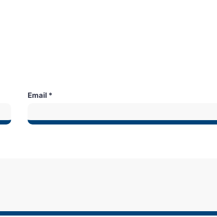
GERENCIAS
aje
Email