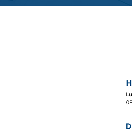
to
H
Lu
08
D