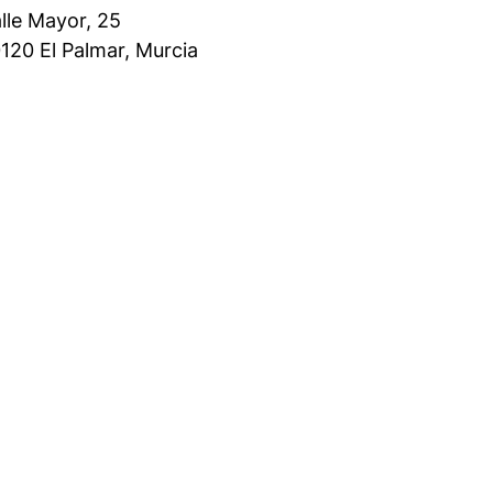
lle Mayor, 25
120 El Palmar, Murcia
Teléfono
968 132 400
Correo electrónico
administracion@colegiovicentepaul.es